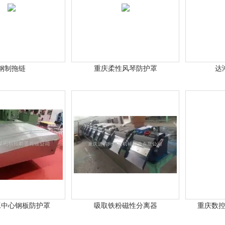
钢制拖链
重庆柔性风琴防护罩
达
工中心钢板防护罩
吸取铁粉磁性分离器
重庆数