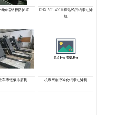
锈钢伸缩钢板防护罩
DHX-50L-400重庆达鸿兴纸带过滤
机
控车床链板排屑机
机床磨削液净化纸带过滤机