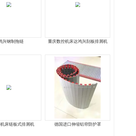
鸿兴钢制拖链
重庆数控机床达鸿兴刮板排屑机
控机床链板式排屑机
德国进口伸缩铝帘防护罩