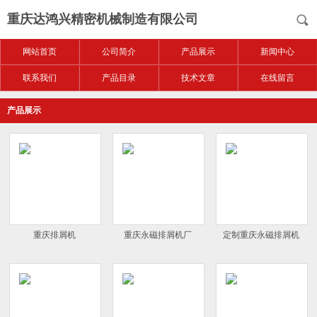
重庆达鸿兴精密机械制造有限公司
网站首页
公司简介
产品展示
新闻中心
联系我们
产品目录
技术文章
在线留言
产品展示
重庆排屑机
重庆永磁排屑机厂
定制重庆永磁排屑机