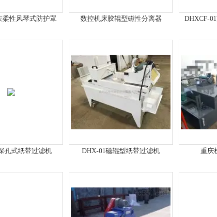
重庆柔性风琴式防护罩
数控机床胶辊型磁性分离器
DHXCF
深孔式纸带过滤机
DHX-01磁辊型纸带过滤机
重庆