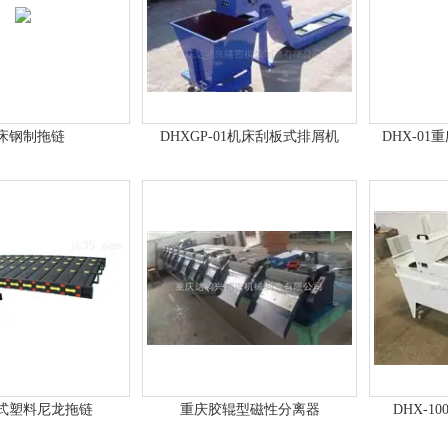
床钢制拖链
DHXGP-01机床刮板式排屑机
DHX-0
式塑料尼龙拖链
重庆胶辊型磁性分离器
DHX-