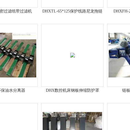
精密过滤纸带过滤机
DHXTL-65*125保护线路尼龙拖链
DHXFH
环保油水分离器
DHX数控机床钢板伸缩防护罩
链