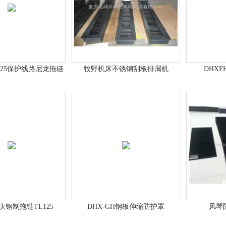
5*125保护线路尼龙拖链
牧野机床不锈钢刮板排屑机
DHX
重庆钢制拖链TL125
DHX-GH钢板伸缩防护罩
风琴