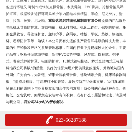
点。广泛应用于普通机床、数控机床、液压机械等设备上。我们风琴防护罩设
备运行环境又 可制作成钢制支撑骨架、木质骨架、PVC骨架、冷板骨架风琴
护罩等。根据设备运行环境风琴护罩内部结构有槽型、滚轮、尼龙滑片、滑
块、拉筋、拉簧、尼龙轴。
重庆达鸿兴精密机械制造有限公司
提供的产品服务
包括机床导轨防护罩、穿线拖链、机床排屑机、机床工作灯、铝型防护帘、矩
形金属软管、导管保护套、丝杆护罩、刮屑板、槽板、平板、垫铁、钢铝拖
链、卷帘防护罩等，洽谈！本公司拥有先进的生产设备和雄厚的科技力量，丰
富的生产经验和严格的质量管理标准，在国内行业中是规模较大的企业。主要
产品有：钢板伸缩式防护罩、新型
PVC
柔性护罩、风琴式、圆桶式、铠甲
式、卷帘式伸缩护罩、铝形防护帘、
TL
桥式钢铝拖链、桥式全封闭式工程塑
料拖我公司将以*的质量、良好的信誉为用户提供满意的服务。并热诚与国内
外同仁广为合作，为发链、矩形金属软管护套、螺旋钢带护套、机床导轨刮屑
板、
T
型撞块槽板、可调塑料冷却管等。展数控新产品做出贡献。我们真诚期
望在互利的原则下与各界朋友长期合作共同发展！我公司的产品品种齐全、价
格低、交货及时。如果您在安装时有何不解，或有什么；愿望和想法，请及时
与我公司，
我公司
24
小时内帮
你解决
.
023-66287188