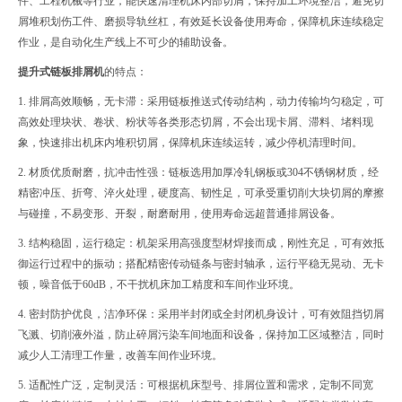
件、工程机械等行业，能快速清理机床内部切屑，保持加工环境整洁，避免切
屑堆积划伤工件、磨损导轨丝杠，有效延长设备使用寿命，保障机床连续稳定
作业，是自动化生产线上不可少的辅助设备。
提升式链板排屑机
的特点：
1. 排屑高效顺畅，无卡滞：采用链板推送式传动结构，动力传输均匀稳定，可
高效处理块状、卷状、粉状等各类形态切屑，不会出现卡屑、滞料、堵料现
象，快速排出机床内堆积切屑，保障机床连续运转，减少停机清理时间。
2. 材质优质耐磨，抗冲击性强：链板选用加厚冷轧钢板或304不锈钢材质，经
精密冲压、折弯、淬火处理，硬度高、韧性足，可承受重切削大块切屑的摩擦
与碰撞，不易变形、开裂，耐磨耐用，使用寿命远超普通排屑设备。
3. 结构稳固，运行稳定：机架采用高强度型材焊接而成，刚性充足，可有效抵
御运行过程中的振动；搭配精密传动链条与密封轴承，运行平稳无晃动、无卡
顿，噪音低于60dB，不干扰机床加工精度和车间作业环境。
4. 密封防护优良，洁净环保：采用半封闭或全封闭机身设计，可有效阻挡切屑
飞溅、切削液外溢，防止碎屑污染车间地面和设备，保持加工区域整洁，同时
减少人工清理工作量，改善车间作业环境。
5. 适配性广泛，定制灵活：可根据机床型号、排屑位置和需求，定制不同宽