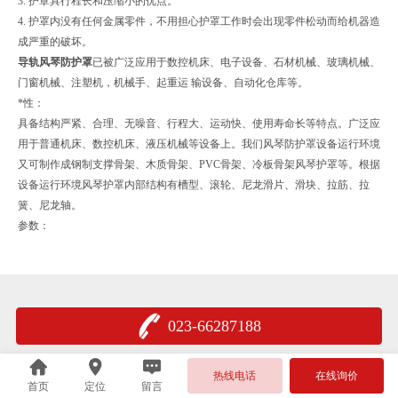
3. 护罩具行程长和压缩小的优点。
4. 护罩内没有任何金属零件，不用担心护罩工作时会出现零件松动而给机器造
成严重的破坏。
导轨风琴防护罩
已被广泛应用于数控机床、电子设备、石材机械、玻璃机械、
门窗机械、注塑机，机械手、起重运 输设备、自动化仓库等。
*性：
具备结构严紧、合理、无噪音、行程大、运动快、使用寿命长等特点。广泛应
用于普通机床、数控机床、液压机械等设备上。我们风琴防护罩设备运行环境
又可制作成钢制支撑骨架、木质骨架、PVC骨架、冷板骨架风琴护罩等。根据
设备运行环境风琴护罩内部结构有槽型、滚轮、尼龙滑片、滑块、拉筋、拉
簧、尼龙轴。
参数：
023-66287188
热线电话
在线询价
首页
定位
留言