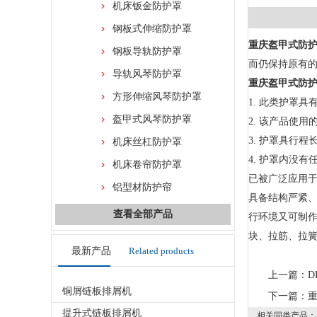
机床钣金防护罩
钢板式伸缩防护罩
重庆盔甲式防
钢板导轨防护罩
而仍保持原有
导轨风琴防护罩
重庆盔甲式防
方形伸缩风琴防护罩
1. 此类护罩
盔甲式风琴防护罩
2. 该产品使
3. 护罩具行
机床丝杠防护罩
4. 护罩内没
机床卷帘防护罩
已被广泛应用于
铝型材防护帘
具备结构严紧
查看全部产品
行环境又可制作
块、拉筋、拉
最新产品
Related products
上一篇：
D
铜屑链板排屑机
下一篇：
提升式链板排屑机
相关同类产品：