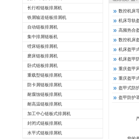
长行程链板排屑机
数控机床
铁屑输送链板排屑机
机床导轨
自动链板排屑机
高频热合
集中排屑链板机
数控机床
镗床链板排屑机
机床盔甲
磨床链板排屑机
机床盔甲
卧式链板排屑机
重庆盔甲
重载型链板排屑机
重庆盔甲
防卡屑链板排屑机
盔甲式防
耐腐蚀链板排屑机
盔甲防护
耐高温链板排屑机
加工中心链板式排屑机
封闭式链板排屑机
水平式链板排屑机
您的