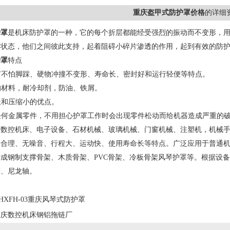
重庆盔甲式防护罩价格
的详细
护罩
是机床防护罩的一种，它的每个折层都能经受强烈的振动而不变形，用
的状态，他们之间彼此支持，起着阻碍小碎片渗透的作用，起到有效的防
护罩
特点
具有不怕脚踩、硬物冲撞不变形、寿命长、密封好和运行轻便等特点。
用的材料，耐冷却剂，防油、铁屑。
程长和压缩小的优点。
有任何金属零件，不用担心护罩工作时会出现零件松动而给机器造成严重的
数控机床、电子设备、石材机械、玻璃机械、门窗机械、注塑机，机械手
、合理、无噪音、行程大、运动快、使用寿命长等特点。广泛应用于普通
成钢制支撑骨架、木质骨架、PVC骨架、冷板骨架风琴护罩等。根据设
簧、尼龙轴。
HXFH-03重庆风琴式防护罩
重庆数控机床钢铝拖链厂