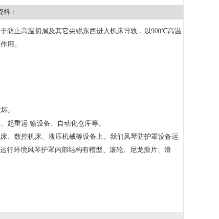
资料：
于防止高温切屑及其它尖锐东西进入机床导轨，以900℃高温
护作用。
破坏。
、起重运 输设备、自动化仓库等。
机床、数控机床、液压机械等设备上。我们风琴防护罩设备运
备运行环境风琴护罩内部结构有槽型、滚轮、尼龙滑片、滑