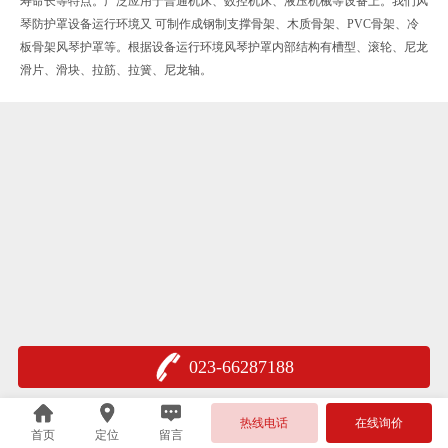
寿命长等特点。广泛应用于普通机床、数控机床、液压机械等设备上。我们风
琴防护罩设备运行环境又 可制作成钢制支撑骨架、木质骨架、PVC骨架、冷
板骨架风琴护罩等。根据设备运行环境风琴护罩内部结构有槽型、滚轮、尼龙
滑片、滑块、拉筋、拉簧、尼龙轴。
023-66287188
热线电话
在线询价
首页
定位
留言