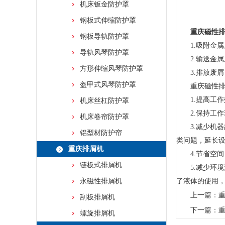
机床钣金防护罩
钢板式伸缩防护罩
重庆磁性
钢板导轨防护罩
1.吸附金属
导轨风琴防护罩
2.输送金属
方形伸缩风琴防护罩
3.排放废屑
盔甲式风琴防护罩
重庆磁性排
1.提高工作
机床丝杠防护罩
2.保持工作
机床卷帘防护罩
3.减少机器
铝型材防护帘
类问题，延长
重庆排屑机
4.节省空间
链板式排屑机
5.减少环境
永磁性排屑机
了液体的使用
上一篇：
刮板排屑机
下一篇：
螺旋排屑机