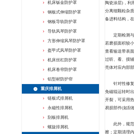
机床钣金防护罩
陶瓷涂层)，利
分离细颗粒杂
钢板式伸缩防护罩
备进料结构，在
钢板导轨防护罩
导轨风琴防护罩
定期检测与维
方形伸缩风琴防护罩
若磨损面积较
盔甲式风琴防护罩
查看输送带表
过听、看、摸辅
机床丝杠防护罩
壳体对应内部部
机床卷帘防护罩
铝型材防护帘
针对性修复与
重庆排屑机
免磁辊运转时
链板式排屑机
开裂，可采用
永磁性排屑机
易损部件(如刮
刮板排屑机
此外，规范操
螺旋排屑机
擦；定期清理内部