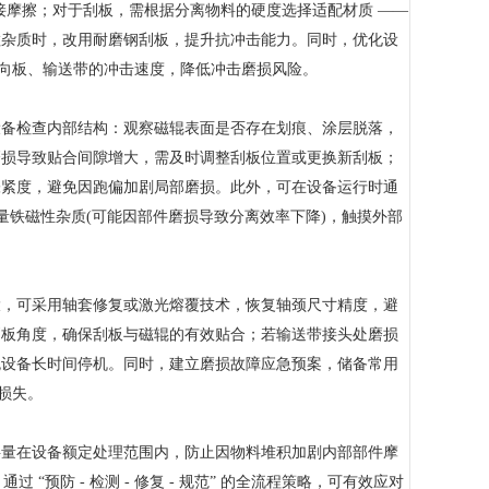
接摩擦；对于刮板，需根据分离物料的硬度选择适配材质 ——
粒杂质时，改用耐磨钢刮板，提升抗冲击能力。同时，优化设
导向板、输送带的冲击速度，降低冲击磨损风险。
备检查内部结构：观察磁辊表面是否存在划痕、涂层脱落，
磨损导致贴合间隙增大，需及时调整刮板位置或更换新刮板；
张紧度，避免因跑偏加剧局部磨损。此外，可在设备运行时通
量铁磁性杂质(可能因部件磨损导致分离效率下降)，触摸外部
，可采用轴套修复或激光熔覆技术，恢复轴颈尺寸精度，避
刮板角度，确保刮板与磁辊的有效贴合；若输送带接头处磨损
免设备长时间停机。同时，建立磨损故障应急预案，储备常用
损失。
量在设备额定处理范围内，防止因物料堆积加剧内部部件摩
预防 - 检测 - 修复 - 规范” 的全流程策略，可有效应对