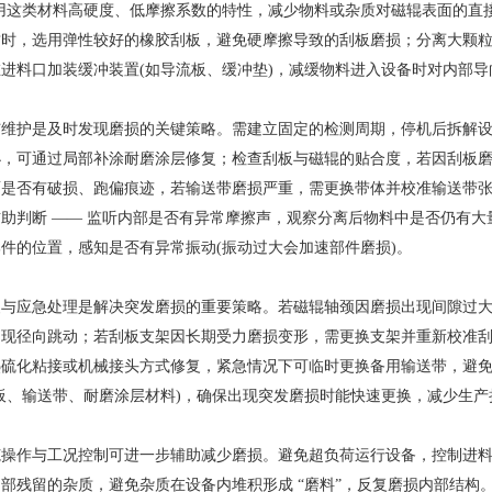
用这类材料高硬度、低摩擦系数的特性，减少物料或杂质对磁辊表面的直
质时，选用弹性较好的橡胶刮板，避免硬摩擦导致的刮板磨损；分离大颗
进料口加装缓冲装置(如导流板、缓冲垫)，减缓物料进入设备时对内部
护是及时发现磨损的关键策略。需建立固定的检测周期，停机后拆解设
小，可通过局部补涂耐磨涂层修复；检查刮板与磁辊的贴合度，若因刮板
面是否有破损、跑偏痕迹，若输送带磨损严重，需更换带体并校准输送带
助判断 —— 监听内部是否有异常摩擦声，观察分离后物料中是否仍有大
件的位置，感知是否有异常振动(振动过大会加速部件磨损)。
应急处理是解决突发磨损的重要策略。若磁辊轴颈因磨损出现间隙过大
出现径向跳动；若刮板支架因长期受力磨损变形，需更换支架并重新校准
热硫化粘接或机械接头方式修复，紧急情况下可临时更换备用输送带，避
板、输送带、耐磨涂层材料)，确保出现突发磨损时能快速更换，减少生产
作与工况控制可进一步辅助减少磨损。避免超负荷运行设备，控制进料
残留的杂质，避免杂质在设备内堆积形成 “磨料”，反复磨损内部结构。通过 “