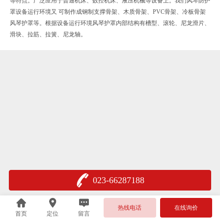
等特点。广泛应用于普通机床、数控机床、液压机械等设备上。我们风琴防护
罩设备运行环境又 可制作成钢制支撑骨架、木质骨架、PVC骨架、冷板骨架
风琴护罩等。根据设备运行环境风琴护罩内部结构有槽型、滚轮、尼龙滑片、
滑块、拉筋、拉簧、尼龙轴。
023-66287188
热线电话
在线询价
首页
定位
留言