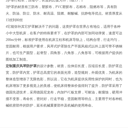
2护罩行程长，压缩小，长度的比值为10：1或15：1
3护罩的材质有三防布，塑胶布，PVC塑胶布，石棉布，阻燃布等，具有防
火、防油、防尘、防水、耐高温、阻燃、耐酸碱、抗静电等优点。材质厚度从
15丝到80丝
4它能弥补其它护罩解决不了的问题，这类护罩在世界占有地位，适用于各种
小中大型机床，在客户的特殊要求下，在护罩的内部可加同动弹簧，速度可达
200m/分钟，标准护罩使用在机床立柱和机床导轨上，结构合理，行走均匀，
坚固耐用，根据用户要求，风琴式护罩除生产平面风箱式以外上面可带不锈钢
片，也可生产圆型，起脊型，四角形，六角形，八角形等，可根据用户提供的
图纸加工制造。
定制重庆风琴防护罩
的设计参数，材质，拉伸后长度，压缩后长度，防护罩总
宽，防护罩内宽，护罩总高度它的表面光滑，造型规则，外观优美，为机床的
整体造型增添了无限色彩，所以说，它在为机床提供实用性保护的同时，也为
机床增加了更多视觉上的美感，使机床得整体价值得到了提升，防护罩采用了
德国先进技术，采用德国尼龙布，内加PVC板支撑，可耐油，耐腐蚀，硬用冲
撞不变形，寿命长，密封好，行走平稳，坚固耐用等特点，主要用于对各种机
械机密部件的防护，延长机械重要部件及机械的使用寿命。