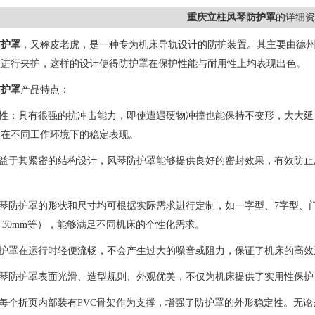
重庆立柱风琴防护罩
的详细资
防护罩
，又称皮老虎，是一种专为机床导轨设计的防护装置。其主要由德州
板进行夹护，这样的设计使得防护罩在保护性能与耐用性上均表现出色。
防护罩
产品特点：
用性：具有很强的抗冲击能力，即使遭遇硬物冲撞也能保持不变形，大大
了在不同工作环境下的稳定表现。
得益于其紧密的结构设计，风琴防护罩能够提供良好的密封效果，有效防
风琴防护罩的形状和尺寸均可根据实际需求进行定制，如一字型、7字型
m、30mm等），能够满足不同机床的个性化需求。
防护罩在运行时轻便流畅，不会产生过大的噪音或阻力，保证了机床的高效
风琴防护罩表面光滑、造型规则、外观优美，不仅为机床提供了实用性保
在每个折页内部装有PVC骨架作为支撑，增强了防护罩的外形稳定性。无