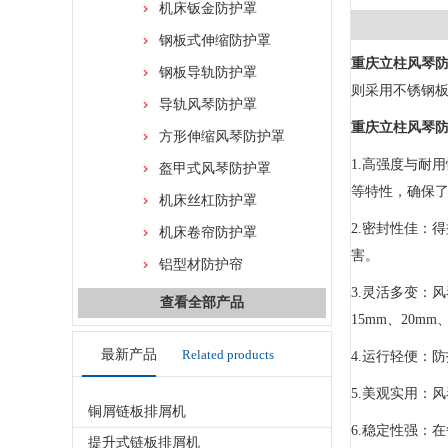
机床钣金防护罩
钢板式伸缩防护罩
重庆立柱风琴
钢板导轨防护罩
则采用不锈钢
导轨风琴防护罩
重庆立柱风琴
方形伸缩风琴防护罩
1.高强度与耐
盔甲式风琴防护罩
等特性，确保
机床丝杠防护罩
2.密封性佳：
机床卷帘防护罩
害。
铝型材防护帘
3.灵活多变：
查看全部产品
15mm、20m
最新产品
Related products
4.运行轻便：
5.美观实用：
铜屑链板排屑机
6.稳定性强：
提升式链板排屑机