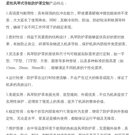
柔性风琴式导轨防护罩定制
产品特点：
1.高强度与耐用性：具有很强的抗冲击能力，即使遭遇硬物冲撞也能保持不变
形，大大延长了使用寿命。同时，其耐冷却剂、防油、防砂轮沫和铁屑等特
性，确保了在不同工作环境下的稳定表现。
2.密封性佳：得益于其紧密的结构设计，风琴防护罩能够提供良好的密封效
果，有效防止灰尘、碎屑等杂物进入机床导轨，保护机床内部组件免受损害。
3.灵活多变：风琴防护罩的形状和尺寸均可根据实际需求进行定制，如一字
型、7字型、门字型、方形、圆形等多种形状，以及多种标准折面高度（如
15mm、20mm、30mm等），能够满足不同机床的个性化需求。
4.运行轻便：防护罩在运行时轻便流畅，不会产生过大的噪音或阻力，保证了
机床的高效运行。
5.美观实用：风琴防护罩表面光滑、造型规则、外观优美，不仅为机床提供了
实用性保护，还增添了视觉上的美感，提升了机床的整体价值。
6.稳定性强：在每个折页内部装有PVC骨架作为支撑，增强了防护罩的外形稳
定性。无论是水平、竖直还是横向使用，都能保证运行平稳且无噪音。
7.维护简便：在中等温度环境下使用的热粘连风琴防护罩，无需额外保养，具