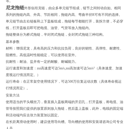
等。
尼龙拖链
外形似坦克链，由众多单元链节组成，链节之间转动自如。相同
系列的拖链内高、外高、节距相同，拖链内高、弯曲半径R可有不同的选择。
单元链节由左右链板和上下盖板组成，拖链每节都能打开，装拆方便，不必穿
线，打开盖板后即可把电缆、油管、气管等放入拖链内。
拖链整体分为桥式拖链，半封闭式拖链，全封闭式拖链三种结构。
基本参数
材料：增强尼龙，具有高的压力和抗拉负荷，良好的韧性、高弹性、耐磨性、
阻燃性。高低温时性能稳定，可以使用在室外。
抗耐性：耐油、盐并有一定的耐酸、耐碱能力。
运行速度和加速度：zui高速度可达5m/s,zui高加速可达5m/s²（具体速度、加速
度视运行情况而定。）
运行寿命：在正常架空使用情况下，可达500万往复运动次数（具体寿命视运
行情况而定）。
安装方法
使用适当的平头螺丝刀，垂直插入盖板两端的开启孔，打开盖板，将电缆、油
管等按照我们提供的放置原则放入拖链，然后盖上盖板，此外，电线的固定端
和活动端均应去张力装置加以固定。
在长距离滑动使用时，建议使用导向槽。导向槽的使用和安装请咨询公司专业
人员。