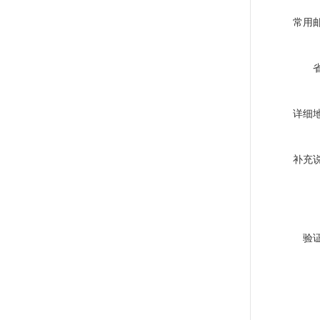
常用
详细
补充
验