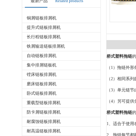
最新产品
Related products
铜屑链板排屑机
提升式链板排屑机
长行程链板排屑机
铁屑输送链板排屑机
自动链板排屑机
桥式塑料拖链
集中排屑链板机
（1）拖链外形
镗床链板排屑机
（2）相同系列
磨床链板排屑机
（3）单元链
卧式链板排屑机
（4）另可提供
重载型链板排屑机
防卡屑链板排屑机
桥式塑料拖链
耐腐蚀链板排屑机
1、适合于使用
耐高温链板排屑机
2、拖链每节都