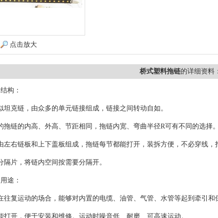
点击放大
桥式塑料拖链
的详细资料
的结构：
似坦克链，由众多的单元链接组成，链接之间转动自如。
的拖链的内高、外高、节距相同，拖链内宽、弯曲半径R可有不同的选择
节由左右链板和上下盖板组成，拖链每节都能打开，装拆方便，不必穿线，
分隔片，将链内空间按需要分隔开。
的用途：
在往复运动的场合，能够对内置的电缆、油管、气管、水管等起到牵引和
能打开，便于安装和维修。运动时噪音低、耐磨、可高速运动。