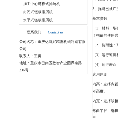
加工中心链板式排屑机
3、拖链已被
封闭式链板排屑机
基本参数：
水平式链板排屑机
（1）材料：
联系我们
Contact us
了拖链的使用强
公司名称：重庆达鸿兴精密机械制造有限
（2）抗耐性：
公司
（3）运行速度
联系人：王勇
地址：重庆市巴南区数智产业园界泰路
（4）运行寿命
236号
选用原则：
内高：选择内置
考高度。
内宽：选择较
弯曲半径：选择
则。