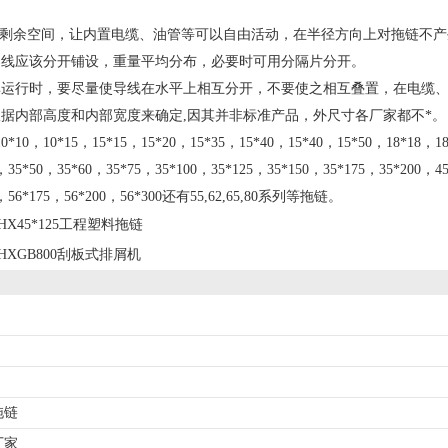
的剩余空间，让内置电缆、油管等可以自由活动，在半径方向上对拖链不
导线应该分开铺设，重量平均分布，必要时可用分隔片分开。
率运行时，要尽量使导线在水平上相互分开，不要使之相互叠置，在电缆
根据内部高度和内部宽度来确定,因其并非标准产品，外尺寸各厂家都不
10，10*15，15*15，15*20，15*35，15*40，15*40，15*50，18*18，18
，35*50，35*60，35*75，35*100，35*125，35*150，35*175，35*200，4
5，56*175，56*200，56*300还有55,62,65,80系列等拖链。
HX45*125工程塑料拖链
HXGB800刮板式排屑机
拖链
厂家