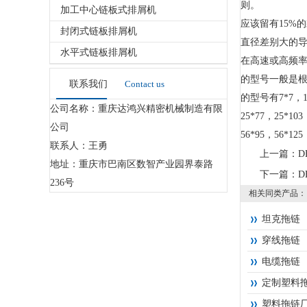
则。
加工中心链板式排屑机
应该留有15%
封闭式链板排屑机
直径差别大的
水平式链板排屑机
在高速或高频
的型号一般是
联系我们
Contact us
的型号有7*7，10*
公司名称：重庆达鸿兴精密机械制造有限
25*77，25*103
公司
56*95，56*12
联系人：王勇
上一篇：
D
地址：重庆市巴南区数智产业园界泰路
下一篇：
D
236号
相关同类产品：
坦克拖链
穿线拖链
电缆拖链
定制塑料
塑料拖链