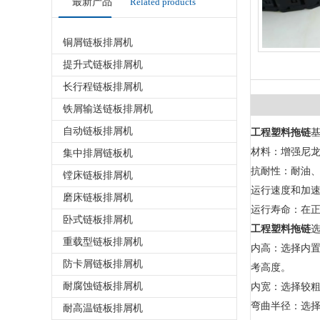
最新产品
Related products
铜屑链板排屑机
提升式链板排屑机
长行程链板排屑机
铁屑输送链板排屑机
自动链板排屑机
工程塑料拖链
材料：增强尼
集中排屑链板机
抗耐性：耐油
镗床链板排屑机
运行速度和加速度
磨床链板排屑机
运行寿命：在正
卧式链板排屑机
工程塑料拖链
重载型链板排屑机
内高：选择内置
防卡屑链板排屑机
考高度。
耐腐蚀链板排屑机
内宽：选择较粗
弯曲半径：选择
耐高温链板排屑机