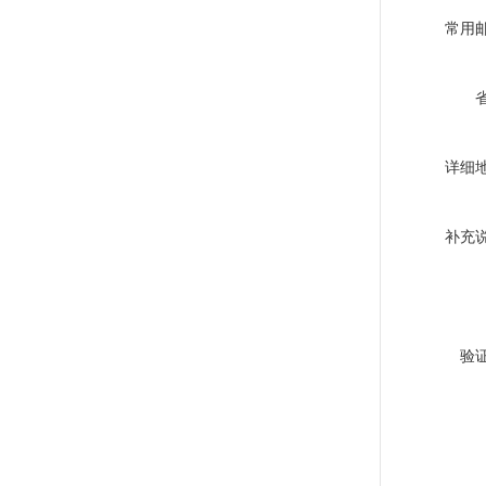
常用
详细
补充
验