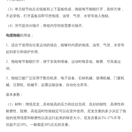
（3）单元链节由左右链板和上下盖板组成，拖链每节都能打开，装拆方便，
不必穿线，打开盖板后即可把电缆、油管、气管、水管等放入拖链。
（4）另可提供分隔片，将链内空间按需要分隔开。
电缆拖链
的用途：
1、适合于使用在往复运动的场合，能够对内置的电缆、油管、气管、水管等
起到牵引和保护作用。
2、拖链每节都能打开，便于安装和维修。运动时噪音低、耐磨、可高速运
动。
3、拖链已被广泛应用于数控机床、电子设备、石材机械、玻璃机械、门窗机
械、注塑机、机械手、起重运输设备、自动化仓库等。
基本参数：
（1）材料：增强尼龙，具有较高的压力和抗拉负荷、良好的韧性、高弹性和
耐磨性、阻燃、高低温时性能稳定可以在室外使用。尼龙含量的多少决定了拖
链的使用强度和耐磨性以及运行起来的噪音大小。尼龙含量从5%-17%不等，
但超不过19%。一般都是30%左右的含量。