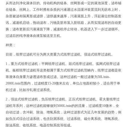
从而达到净化液体目的。传动机构的链条、丝网形成一定的液池深度，滤布铺
在链条、丝网上。工作时携有杂质的污液通过水流缓冲装置流到无纺布上时，
杂质被滤布隔离形成滤饼，滤饼越来越厚，污液液面上升，浮起液位控制器发
讯，减速机启动，拖动滤布，污物及脏布落入脏纸箱，从而实现滤布的自动更
换；滤布更新后污液液面下降，减速机停止转动，机器进入下一步过滤循环。
过滤后的纯净液体由液泵输送至主机。
种类：
目前，纸带过滤机可分为两大类重力式纸带过滤机、强迫式纸带过滤机。
1，重力式纸带过滤机：平网纸带过滤机、鼓式纸带过滤机、弧网式纸带过滤
机、板框纸带过滤机等这类都属于重力式纸带过滤机范畴内，纸带过滤都是依
靠液体自身重力渗透滤布形成过滤。这种过滤机一般过滤量为50L/min-
2000L/min范围内，过滤精度15-20微米左右，单位占地面积较小，适合用于单
机过滤，比如冷轧液过滤系统。
2，强迫式纸带过滤机，负压纸带过滤机、正压式纸带过滤机、霍夫曼纸带过
滤机等系列，这种过滤机能够做到5000L/min的的流量，过滤精度10微米，全
自动过滤，含冲刷、除油、增氧系统，这种过滤形式为近几年发展的趋势，例
如负压式综合过滤系统，包含刮屑系统、过滤系统、磁分离系统、增氧系统、
除油系统、收纸系统、电器控制系统等组成。