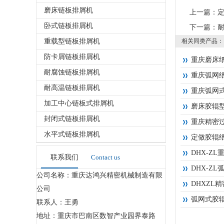
磨床链板排屑机
上一篇：
卧式链板排屑机
下一篇：
重载型链板排屑机
相关同类产品：
防卡屑链板排屑机
重庆磨床
耐腐蚀链板排屑机
重庆弧网
耐高温链板排屑机
重庆弧网
加工中心链板式排屑机
磨床胶辊
封闭式链板排屑机
重庆精密
水平式链板排屑机
定做胶辊
DHX-Z
联系我们
Contact us
DHX-Z
公司名称：重庆达鸿兴精密机械制造有限
DHXZL
公司
弧网式胶
联系人：王勇
地址：重庆市巴南区数智产业园界泰路