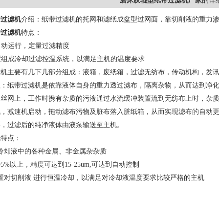
磨床胶辊型纸带过滤机厂家
的详
带过滤机
介绍：纸带过滤机的托网和滤纸成盆型过网面，靠切削液的重力
带过滤机
特点：
自动运行，定量过滤精度
置组成冷却过滤控温系统，以满足主机的温度要求
滤机主要有几下几部分组成：液箱，废纸箱，过滤无纺布，传动机构，发
理：纸带过滤机是依靠液体自身的重力透过滤布，隔离杂物，从而达到净
、丝网上，工作时携有杂质的污液通过水流缓冲装置流到无纺布上时，杂
讯，减速机启动，拖动滤布污物及脏布落入脏纸箱，从而实现滤布的自动
环，过滤后的纯净液体由液泵输送至主机。
机特点：
冷却液中的各种金属、非金属杂杂质
5%以上，精度可达到15-25um,可达到自动控制
置对切削液 进行恒温冷却，以满足对冷却液温度要求比较严格的主机