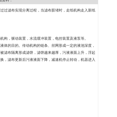
细资料：
渗过过滤布实现分离过程，当滤布脏堵时，走纸机构走入新纸
讯机构，驱动装置，水流缓冲装置，电控装置及液泵等。
化液体的目的。传动机构的链条、丝网形成一定的液池深度，
质被滤布隔离形成滤饼，滤饼越来越厚，污液液面上升，浮起
更换，滤布更新后污液液面下降，减速机停止转动，机器进入