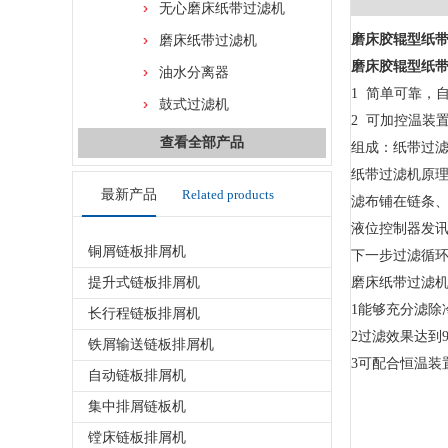
无心磨床纸带过滤机
磨床胶辊型纸
磨床纸带过滤机
磨床胶辊型纸
油水分离器
1 简单可靠，
鼓式过滤机
2 可加控温装
查看全部产品
组成：纸带过
纸带过滤机原
最新产品
Related products
滤布铺在链条
液位控制器发
铜屑链板排屑机
下一步过滤循
提升式链板排屑机
磨床纸带过滤
1能够充分滤除
长行程链板排屑机
2过滤效果达到9
铁屑输送链板排屑机
3可配合恒温装
自动链板排屑机
集中排屑链板机
镗床链板排屑机