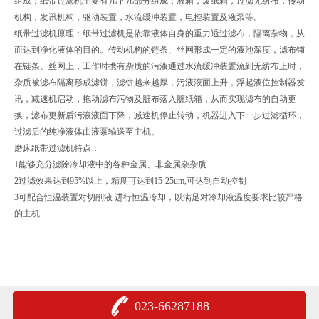
组成：纸带过滤机主要有几下几部分组成：液箱，废纸箱，过滤无纺布，传动
机构，发讯机构，驱动装置，水流缓冲装置，电控装置及液泵等。
纸带过滤机原理：纸带过滤机是依靠液体自身的重力透过滤布，隔离杂物，从
而达到净化液体的目的。传动机构的链条、丝网形成一定的液池深度，滤布铺
在链条、丝网上，工作时携有杂质的污液通过水流缓冲装置流到无纺布上时，
杂质被滤布隔离形成滤饼，滤饼越来越厚，污液液面上升，浮起液位控制器发
讯，减速机启动，拖动滤布污物及脏布落入脏纸箱，从而实现滤布的自动更
换，滤布更新后污液液面下降，减速机停止转动，机器进入下一步过滤循环，
过滤后的纯净液体由液泵输送至主机。
磨床纸带过滤机特点：
1能够充分滤除冷却液中的各种金属、非金属杂杂质
2过滤效果达到95%以上，精度可达到15-25um,可达到自动控制
3可配合恒温装置对切削液 进行恒温冷却，以满足对冷却液温度要求比较严格
的主机
023-66287188