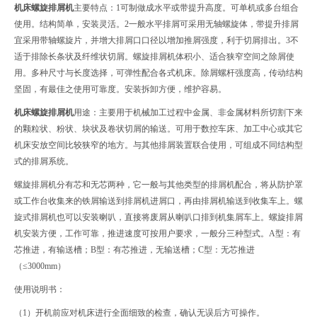
机床螺旋排屑机
主要特点：1可制做成水平或带提升高度。可单机或多台组合
使用。结构简单，安装灵活。2一般水平排屑可采用无轴螺旋体，带提升排屑
宜采用带轴螺旋片，并增大排屑口口径以增加推屑强度，利于切屑排出。3不
适于排除长条状及纤维状切屑。螺旋排屑机体积小、适合狭窄空间之除屑使
用。多种尺寸与长度选择，可弹性配合各式机床。除屑螺杆强度高，传动结构
坚固，有最佳之使用可靠度。安装拆卸方便，维护容易。
机床螺旋排屑机
用途：主要用于机械加工过程中金属、非金属材料所切割下来
的颗粒状、粉状、块状及卷状切屑的输送。可用于数控车床、加工中心或其它
机床安放空间比较狭窄的地方。与其他排屑装置联合使用，可组成不同结构型
式的排屑系统。
螺旋排屑机分有芯和无芯两种，它一般与其他类型的排屑机配合，将从防护罩
或工作台收集来的铁屑输送到排屑机进屑口，再由排屑机输送到收集车上。螺
旋式排屑机也可以安装喇叭，直接将废屑从喇叭口排到机集屑车上。螺旋排屑
机安装方便，工作可靠，推进速度可按用户要求，一般分三种型式。A型：有
芯推进，有输送槽；B型：有芯推进，无输送槽；C型：无芯推进
（≤3000mm）
使用说明书：
（1）开机前应对机床进行全面细致的检查，确认无误后方可操作。