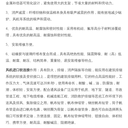
金属补偿器可简化设计，避免使用大的支架，节省大量的材料和劳动力。
3、 消声减震：纤维织物和保温棉本身具有吸声减震的作用，能有效地减少锅
炉、风机等系统的噪声和震动。
4、 优良的耐高温、耐腐蚀和密封性能：采用有机硅、氟等高分子材料涂覆处
理，具有优良的耐高温、耐腐蚀和密封性能。
5、 安装维修方便。
6、 硅橡胶与玻璃纤维布复合而成，具有高绝热性能、隔震降噪、耐（高）低
温、耐腐、耐压、结构简单、重量轻、易安装维修等特点。
风机进口软连接
作用：具有防火，排烟，消声隔振等功能，能应用在建筑排烟
系统的软接及变径接口上，是理想的建筑排烟用料。它的特点高温性能好，工
作压力大，气体流速可达20米/秒，使用寿命长，耐酸，碱，油，防腐蚀，耐
潮，体积轻，安装方便。配合通风设备广泛应用于机房、地下室、隧道、市政
管道工程、地下电缆维修、机械造船工程、消防救护排烟等恶劣工作环境下的
送风及排风、集除烟尘之用。帆布短管，帆布伸缩管，钢丝帆布短管，筒子帆
布管是由进口帆布包裹，钢丝圈为骨架，以帆布做管身，颜色可自由选择两头
领口可按要求定做，方便连接、固定。帆布短管伸缩弯转、驳接自由、体积轻
巧、携带方便、耐高温、耐酸碱且、阻燃绝缘。