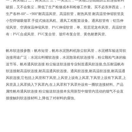
一，两头领口 二，两头法兰 三，一头法兰，一头领口型既能防止软连接材料
破损，又不会集尘，降低了生产检修成本和检修工作量。买不必东奔西走，！
生产各种-60°-- +900°耐高温风管、高温软管，耐热风管.耐高温管伸缩软管及
小型焊锡吸烟罩.手提式抽送风机、通风工程配套设备。通风软管有：铝箔伸
缩风管、空调保温伸缩风管、PVC伸缩软管，单、双层尼龙布风管。高温软管
有：PVC合成风管、PVC复合管、玻纤布复合管、黄色耐磨风管。
帆布软连接参数：帆布短管，帆布水泥熟料机除尘软风管，水泥槽车输送筒软
连接用途广泛：水泥出料嘴软连接，水泥散装机软连接等，粉尘颗粒气体的输
送节等。帆布通风软连接 粉尘输送软连接专业制造通风软连接,负压耐温帆布
软连接耐高温软连接,耐高温通风软连接。通风软连接,耐高温软连接,耐高温通
风软连接,它包括上风管和下风管,上风管上设有上风罩,下风管上设有下风罩,上
风管及上风罩插入下风罩内,在上风罩和下风罩外设有一圈软连接材料。产品
属性帆布通风软连接 粉尘输送软连接本实用新型中烟管内流动的烟气不会直
接接触到软连接材料上,降低了对材料的腐蚀。