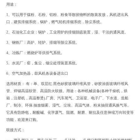
用途：
1、可以用于煤粉、石粉、铝粉、粉食等散状物料的散装发放，风机进出风
口，建筑排烟系统，锅炉，燃气轮机排烟系统，除尘系统。
2、石油化工企业：锅炉，工业用炉的排烟脱硫装置，湿、干法的通风道。
3、钢铁厂：高炉、转炉、排烟等除尘系统。
4、冶炼厂：燃烧炉等供排气系统。
5、水泥厂：窑，集尘，烟尘处理装置系统。
6、空气加热器，鼓风机各设备进出口
选用材质： 有：单、双层红.黑色矽胶玻璃纤维风管，矽胶涂面玻璃纤维风
管、焊锡高温软管、高温防火软接。用途：各种机械设备(各种干燥机，烘
箱，注塑机，高温整烫).厂房、汽车尾气、卫浴室、电子厂、下水道、造船
厂、制冷、环保.抽放烟雾、湿气、尘埃、高温气体、粉末抽排通风换气等。
它具有防静电，耐酸碱、化学废气、阻燃、耐磨、耐拉及任意伸缩万向转变等
功能，欢迎来订购。
联接方式：