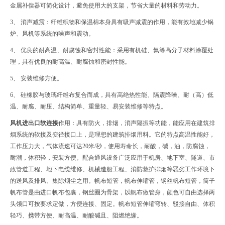
金属补偿器可简化设计，避免使用大的支架，节省大量的材料和劳动力。
3、 消声减震：纤维织物和保温棉本身具有吸声减震的作用，能有效地减少锅
炉、风机等系统的噪声和震动。
4、 优良的耐高温、耐腐蚀和密封性能：采用有机硅、氟等高分子材料涂覆处
理，具有优良的耐高温、耐腐蚀和密封性能。
5、 安装维修方便。
6、 硅橡胶与玻璃纤维布复合而成，具有高绝热性能、隔震降噪、耐（高）低
温、耐腐、耐压、结构简单、重量轻、易安装维修等特点。
风机进出口软连接
作用：具有防火，排烟，消声隔振等功能，能应用在建筑排
烟系统的软接及变径接口上，是理想的建筑排烟用料。它的特点高温性能好，
工作压力大，气体流速可达20米/秒，使用寿命长，耐酸，碱，油，防腐蚀，
耐潮，体积轻，安装方便。配合通风设备广泛应用于机房、地下室、隧道、市
政管道工程、地下电缆维修、机械造船工程、消防救护排烟等恶劣工作环境下
的送风及排风、集除烟尘之用。帆布短管，帆布伸缩管，钢丝帆布短管，筒子
帆布管是由进口帆布包裹，钢丝圈为骨架，以帆布做管身，颜色可自由选择两
头领口可按要求定做，方便连接、固定。帆布短管伸缩弯转、驳接自由、体积
轻巧、携带方便、耐高温、耐酸碱且、阻燃绝缘。