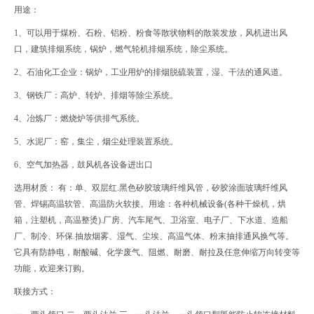
用途：
1、可以用于煤粉、石粉、铝粉、粉食等散状物料的散装发放，风机进出风
口，建筑排烟系统，锅炉，燃气轮机排烟系统，除尘系统。
2、石油化工企业：锅炉，工业用炉的排烟脱硫装置，湿、干法的通风道。
3、钢铁厂：高炉、转炉、排烟等除尘系统。
4、冶炼厂：燃烧炉等供排气系统。
5、水泥厂：窑，集尘，烟尘处理装置系统。
6、空气加热器，鼓风机各设备进出口
选用材质： 有：单、双层红.黑色矽胶玻璃纤维风管，矽胶涂面玻璃纤维风
管、焊锡高温软管、高温防火软接。用途：各种机械设备(各种干燥机，烘
箱，注塑机，高温整烫).厂房、汽车尾气、卫浴室、电子厂、下水道、造船
厂、制冷、环保.抽放烟雾、湿气、尘埃、高温气体、粉末抽排通风换气等。
它具有防静电，耐酸碱、化学废气、阻燃、耐磨、耐拉及任意伸缩万向转变等
功能，欢迎来订购。
联接方式：