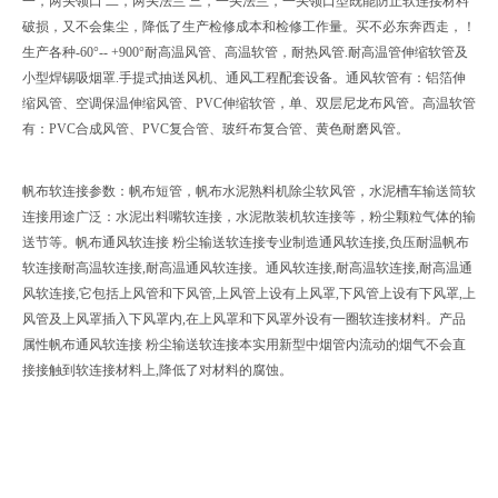
一，两头领口 二，两头法兰 三，一头法兰，一头领口型既能防止软连接材料
破损，又不会集尘，降低了生产检修成本和检修工作量。买不必东奔西走，！
生产各种-60°-- +900°耐高温风管、高温软管，耐热风管.耐高温管伸缩软管及
小型焊锡吸烟罩.手提式抽送风机、通风工程配套设备。通风软管有：铝箔伸
缩风管、空调保温伸缩风管、PVC伸缩软管，单、双层尼龙布风管。高温软管
有：PVC合成风管、PVC复合管、玻纤布复合管、黄色耐磨风管。
帆布软连接参数：帆布短管，帆布水泥熟料机除尘软风管，水泥槽车输送筒软
连接用途广泛：水泥出料嘴软连接，水泥散装机软连接等，粉尘颗粒气体的输
送节等。帆布通风软连接 粉尘输送软连接专业制造通风软连接,负压耐温帆布
软连接耐高温软连接,耐高温通风软连接。通风软连接,耐高温软连接,耐高温通
风软连接,它包括上风管和下风管,上风管上设有上风罩,下风管上设有下风罩,上
风管及上风罩插入下风罩内,在上风罩和下风罩外设有一圈软连接材料。产品
属性帆布通风软连接 粉尘输送软连接本实用新型中烟管内流动的烟气不会直
接接触到软连接材料上,降低了对材料的腐蚀。