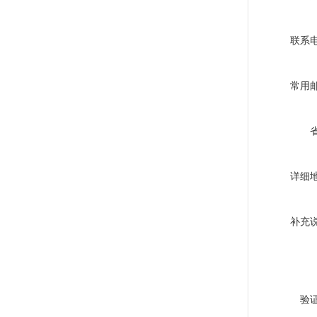
联系
常用
详细
补充
验