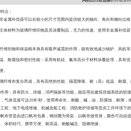
风机出口软连接
的详细资料
接
特点：
：非金属补偿器可以在较小的尺寸范围内提供较大的轴向、角向和侧向位移
：主体材料为玻璃纤维织物及其涂覆制品，无力的传递。使用非金属补偿
：纤维织物和保温棉本身具有吸声减震的作用，能有效地减少锅炉、风机
高温、耐腐蚀和密封性能：采用有机硅、氟等高分子材料涂覆处理，具有
方便。
玻璃纤维布复合而成，具有高绝热性能、隔震降噪、耐（高）低温、耐腐
接
作用：具有防火，排烟，消声隔振等功能，能应用在建筑排烟系统的软
，气体流速可达20米/秒，使用寿命长，耐酸，碱，油，防腐蚀，耐潮
道工程、地下电缆维修、机械造船工程、消防救护排烟等恶劣工作环境下
子帆布管是由进口帆布包裹，钢丝圈为骨架，以帆布做管身，颜色可自由
由、体积轻巧、携带方便、耐高温、耐酸碱且、阻燃绝缘。