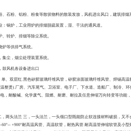
煤粉、石粉、铝粉、粉食等散状物料的散装发放，风机进出风口，建筑排烟
业：锅炉，工业用炉的排烟脱硫装置，湿、干法的通风道。
炉、转炉、排烟等除尘系统。
烧炉等供排气系统。
，集尘，烟尘处理装置系统。
，鼓风机各设备进出口
：单、双层红.黑色矽胶玻璃纤维风管，矽胶涂面玻璃纤维风管、焊锡高温
温整烫).厂房、汽车尾气、卫浴室、电子厂、下水道、造船厂、制冷、环
静电，耐酸碱、化学废气、阻燃、耐磨、耐拉及任意伸缩万向转变等功能
二，两头法兰 三，一头法兰，一头领口型既能防止软连接材料破损，又
-60°-- +900°耐高温风管、高温软管，耐热风管.耐高温管伸缩软管