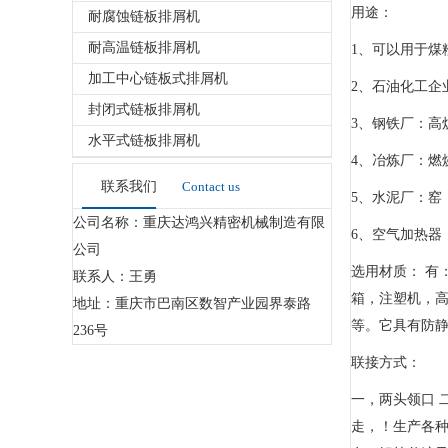
用途：
耐腐蚀链板排屑机
耐高温链板排屑机
1、可以用于
加工中心链板式排屑机
2、石油化工企
封闭式链板排屑机
3、钢铁厂：高
水平式链板排屑机
4、冶炼厂：燃
联系我们
Contact us
5、水泥厂：窑
公司名称：重庆达鸿兴精密机械制造有限
6、空气加热器
公司
选用材质： 有
联系人：王勇
箱，注塑机，高
地址：重庆市巴南区数智产业园界泰路
等。它具有防
236号
联接方式：
一，两头领口 
走，！生产各种