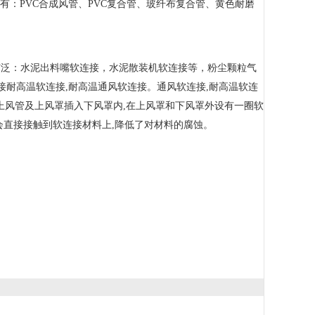
有：PVC合成风管、PVC复合管、玻纤布复合管、黄色耐磨
广泛：水泥出料嘴软连接，水泥散装机软连接等，粉尘颗粒气
接耐高温软连接,耐高温通风软连接。通风软连接,耐高温软连
,上风管及上风罩插入下风罩内,在上风罩和下风罩外设有一圈软
会直接接触到软连接材料上,降低了对材料的腐蚀。