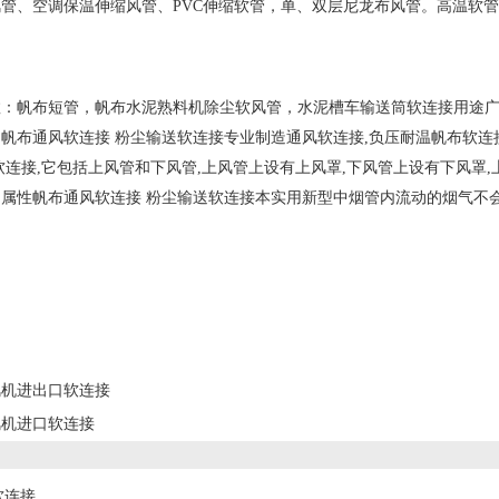
管、空调保温伸缩风管、PVC伸缩软管，单、双层尼龙布风管。高温软管
数：帆布短管，帆布水泥熟料机除尘软风管，水泥槽车输送筒软连接用途
帆布通风软连接 粉尘输送软连接专业制造通风软连接,负压耐温帆布软连
软连接,它包括上风管和下风管,上风管上设有上风罩,下风管上设有下风罩
属性帆布通风软连接 粉尘输送软连接本实用新型中烟管内流动的烟气不
风机进出口软连接
风机进口软连接
软连接