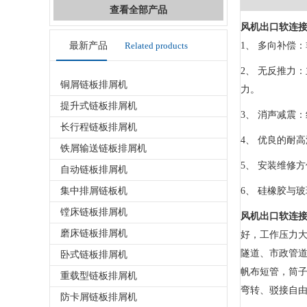
查看全部产品
风机出口软连
最新产品
Related products
1、 多向补偿
2、 无反推力
铜屑链板排屑机
力。
提升式链板排屑机
3、 消声减震
长行程链板排屑机
4、 优良的耐
铁屑输送链板排屑机
5、 安装维修
自动链板排屑机
集中排屑链板机
6、 硅橡胶与
镗床链板排屑机
风机出口软连
磨床链板排屑机
好，工作压力大
隧道、市政管
卧式链板排屑机
帆布短管，筒
重载型链板排屑机
弯转、驳接自
防卡屑链板排屑机