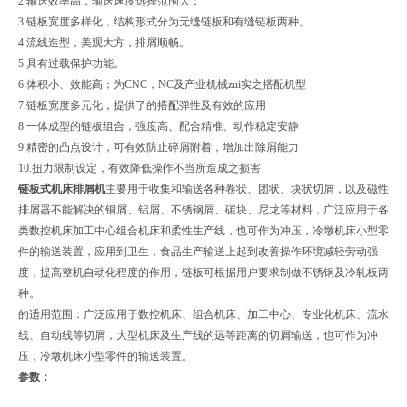
2.输送效率高，输送速度选择范围大；
3.链板宽度多样化，结构形式分为无缝链板和有缝链板两种。
4.流线造型，美观大方，排屑顺畅。
5.具有过载保护功能。
6.体积小、效能高；为CNC，NC及产业机械zui实之搭配机型
7.链板宽度多元化，提供了的搭配弹性及有效的应用
8.一体成型的链板组合，强度高、配合精准、动作稳定安静
9.精密的凸点设计，可有效防止碎屑附着，增加出除屑能力
10.扭力限制设定，有效降低操作不当所造成之损害
链板式机床排屑机
主要用于收集和输送各种卷状、团状、块状切屑，以及磁性
排屑器不能解决的铜屑、铝屑、不锈钢屑、碳块、尼龙等材料，广泛应用于各
类数控机床加工中心组合机床和柔性生产线，也可作为冲压，冷墩机床小型零
件的输送装置，应用到卫生，食品生产输送上起到改善操作环境减轻劳动强
度，提高整机自动化程度的作用，链板可根据用户要求制做不锈钢及冷轧板两
种。
的适用范围：广泛应用于数控机床、组合机床、加工中心、专业化机床、流水
线、自动线等切屑，大型机床及生产线的远等距离的切屑输送，也可作为冲
压，冷墩机床小型零件的输送装置。
参数：