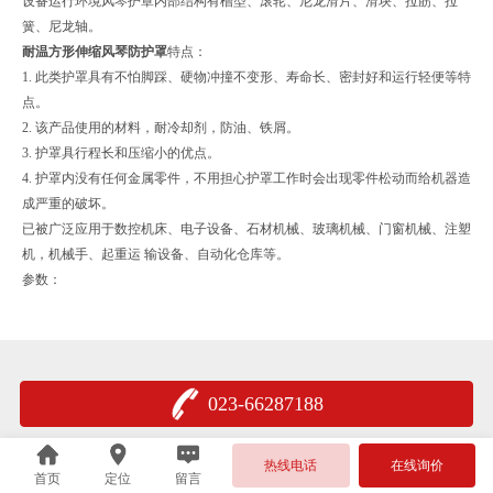
设备运行环境风琴护罩内部结构有槽型、滚轮、尼龙滑片、滑块、拉筋、拉
簧、尼龙轴。
耐温方形伸缩风琴防护罩
特点：
1. 此类护罩具有不怕脚踩、硬物冲撞不变形、寿命长、密封好和运行轻便等特
点。
2. 该产品使用的材料，耐冷却剂，防油、铁屑。
3. 护罩具行程长和压缩小的优点。
4. 护罩内没有任何金属零件，不用担心护罩工作时会出现零件松动而给机器造
成严重的破坏。
已被广泛应用于数控机床、电子设备、石材机械、玻璃机械、门窗机械、注塑
机，机械手、起重运 输设备、自动化仓库等。
参数：
023-66287188
热线电话
在线询价
首页
定位
留言