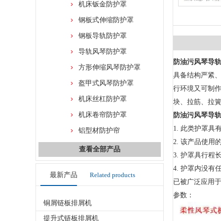
机床钣金防护罩
钢板式伸缩防护罩
钢板导轨防护罩
导轨风琴防护罩
防油污风琴导
方形伸缩风琴防护罩
具备结构严紧
盔甲式风琴防护罩
行环境又可制作
机床丝杠防护罩
块、拉筋、拉
机床卷帘防护罩
防油污风琴导
1. 此类护罩
铝型材防护帘
2. 该产品使
查看全部产品
3. 护罩具行
4. 护罩内没
最新产品
Related products
已被广泛应用于
参数：
铜屑链板排屑机
提升式链板排屑机