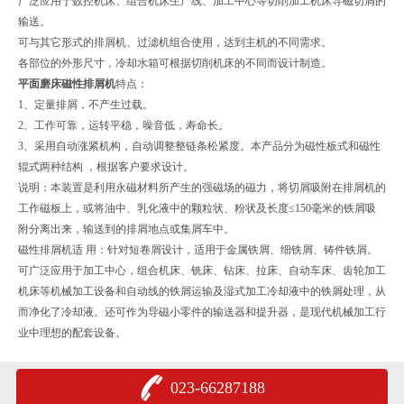
广泛应用于数控机床、组合机床生产线、加工中心等切削加工机床导磁切屑的
输送。
可与其它形式的排屑机、过滤机组合使用，达到主机的不同需求。
各部位的外形尺寸，冷却水箱可根据切削机床的不同而设计制造。
平面磨床磁性排屑机
特点：
1、定量排屑，不产生过载。
2、工作可靠，运转平稳，噪音低，寿命长。
3、采用自动涨紧机构，自动调整整链条松紧度。本产品分为磁性板式和磁性
辊式两种结构 ，根据客户要求设计。
说明：本装置是利用永磁材料所产生的强磁场的磁力，将切屑吸附在排屑机的
工作磁板上，或将油中、乳化液中的颗粒状、粉状及长度≤150毫米的铁屑吸
附分离出来，输送到的排屑地点或集屑车中。
磁性排屑机适 用：针对短卷屑设计，适用于金属铁屑、细铁屑、铸件铁屑。
可广泛应用于加工中心，组合机床、铣床、钻床、拉床、自动车床、齿轮加工
机床等机械加工设备和自动线的铁屑运输及湿式加工冷却液中的铁屑处理，从
而净化了冷却液。还可作为导磁小零件的输送器和提升器，是现代机械加工行
业中理想的配套设备。
023-66287188