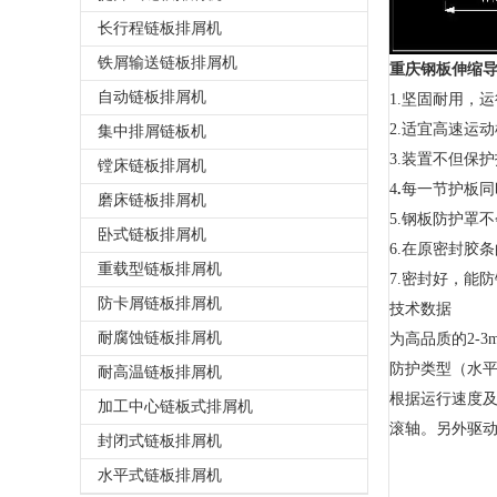
长行程链板排屑机
铁屑输送链板排屑机
重庆钢板伸缩
自动链板排屑机
1.坚固耐用，
2.适宜高速运
集中排屑链板机
3.装置不但保
镗床链板排屑机
4
.
每一节护板同
磨床链板排屑机
5.钢板防护罩
卧式链板排屑机
6.在原密封胶
重载型链板排屑机
7.密封好，能
防卡屑链板排屑机
技术数据
耐腐蚀链板排屑机
为高品质的2-
防护类型（水
耐高温链板排屑机
根据运行速度及
加工中心链板式排屑机
滚轴。另外驱
封闭式链板排屑机
水平式链板排屑机