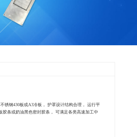
锈钢430板或A3冷板， 护罩设计结构合理， 运行平
盖板胶条或奶油黑色密封胶条， 可满足各类高速加工中