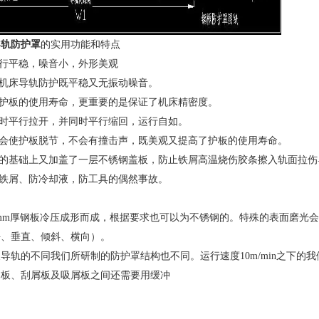
导轨防护罩
的实用功能和特点
运行平稳，噪音小，外形美观
动机床导轨防护既平稳又无振动噪音。
护护板的使用寿命，更重要的是保证了机床精密度。
时平行拉开，并同时平行缩回，运行自如。
不会使护板脱节，不会有撞击声，既美观又提高了护板的使用寿命。
条的基础上又加盖了一层不锈钢盖板，防止铁屑高温烧伤胶条擦入轨面拉伤
防铁屑、防冷却液，防工具的偶然事故。
3mm厚钢板冷压成形而成，根据要求也可以为不锈钢的。特殊的表面磨光
平、垂直、倾斜、横向）。
导轨的不同我们所研制的防护罩结构也不同。运行速度10m/min之下的我
动板、刮屑板及吸屑板之间还需要用缓冲