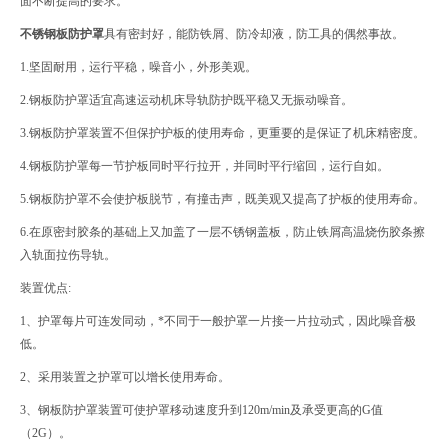
面不断提高的要求。
不锈钢板防护罩
具有密封好，能防铁屑、防冷却液，防工具的偶然事故。
1.坚固耐用，运行平稳，噪音小，外形美观。
2.钢板防护罩适宜高速运动机床导轨防护既平稳又无振动噪音。
3.钢板防护罩装置不但保护护板的使用寿命，更重要的是保证了机床精密度。
4.钢板防护罩每一节护板同时平行拉开，并同时平行缩回，运行自如。
5.钢板防护罩不会使护板脱节，有撞击声，既美观又提高了护板的使用寿命。
6.在原密封胶条的基础上又加盖了一层不锈钢盖板，防止铁屑高温烧伤胶条擦
入轨面拉伤导轨。
装置优点:
1、护罩每片可连发同动，*不同于一般护罩一片接一片拉动式，因此噪音极
低。
2、采用装置之护罩可以增长使用寿命。
3、钢板防护罩装置可使护罩移动速度升到120m/min及承受更高的G值
（2G）。