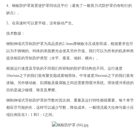
4、钢板防护罩装置使护罩同动且平行（避免了一般剪力式防护罩仍有蛇行的
缺点）。
5、在高速时可以更平稳，没有振动产生。
技术数据：
钢制伸缩式导轨防护罩为高品质的2-3mm厚钢板冷压成形而成，根据要求也可
以为不锈钢的。特殊的表面磨光会使其另外升值。我们可以为所有的机床种类
提供相应的导轨防护类型（水平、垂直、倾斜、横向）。
根据运行速度及导轨的不同我们所研制的防护罩结构也不同。运行速度
10m/min之下的我们装有聚安脂或黄铜滑块。中等速度30m/min之下的我们装有
滚轴。另外驱动板、刮屑板及吸屑板之间还需要用缓冲系统。滑块缓冲系统的
目的是减少碰撞、噪音及摩擦。
钢制伸缩式导轨防护罩的节数对其比例、重量及运行特性都很重要。每个单节
都应尽可能的长，这样可以减少节数，降低成本。一般情况最大拉伸与最小压
缩比例应在3：1 和5：1之间。