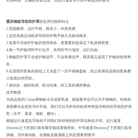
对高科技、正确的安装位置、高运行速度等方面不断提高的要求.
重庆钢板导轨防护罩
的实用功能和特点
1.坚固耐用，运行平稳，噪音小，外形美观
2.适宜高速运动机床导轨防护既平稳又无振动噪音。
3.装置不但保护护板的使用寿命，更重要的是保证了机床精密度。
4
.
每一节护板同时平行拉开，并同时平行缩回，运行自如。
5.钢板防护罩不会使护板脱节，不会有撞击声，既美观又提高了护板的使用寿
命。
6.在原密封胶条的基础上又加盖了一层不锈钢盖板，防止铁屑高温烧伤胶条擦
入轨面拉伤导轨。
7.密封好，能防铁屑、防冷却液，防工具的偶然事故。
技术数据
为高品质的2-3mm厚钢板冷压成形而成，根据要求也可以为不锈钢的。特殊的
表面磨光会使其另外升值。我们可以为所有的机床种类提供相应的导轨防护类
型（水平、垂直、倾斜、横向）。
根据运行速度及导轨的不同我们所研制的防护罩结构也不同。运行速度
10m/min之下的我们装有聚安脂或黄铜滑块。中等速度30m/min之下的我们装有
滚轴。另外驱动板、刮屑板及吸屑板之间还需要用缓冲