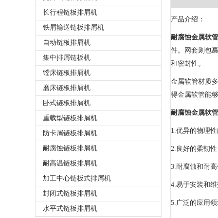
长行程链板排屑机
产品介绍：
铁屑输送链板排屑机
耐腐蚀金属软
自动链板排屑机
件。网套则包
集中排屑链板机
和密封性。
镗床链板排屑机
金属软管材质多
磨床链板排屑机
得金属软管能
卧式链板排屑机
耐腐蚀金属软
重载型链板排屑机
1.优异的物理
防卡屑链板排屑机
耐腐蚀链板排屑机
2.良好的柔韧
耐高温链板排屑机
3.耐腐蚀和耐
加工中心链板式排屑机
4.易于安装和
封闭式链板排屑机
5.广泛的应用
水平式链板排屑机