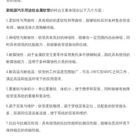
管的连接。
新能源汽车用波纹金属软管
的特点主要体现在以下几个方面：
1.柔软性与弯曲性：具有很好的柔软性和弯曲性，能够轻松应对各种复杂管道
布局，确保流体介质顺畅传输。
2.伸缩性与耐振性：软管具有良好的伸缩性，能够在一定范围内自由伸缩，同
时具有很强的抗振能力，有效吸收管道振动和位移。
3.耐腐蚀性：由于金属软管主要零件采用奥氏体不锈钢制成，因此具有很强的
耐腐蚀能力，适用于多种腐蚀性介质的传输。
4.耐高温与耐低温：软管的工作温度范围较广，可在-196℃至600℃之间工作，
满足高温和低温环境下的应用需求。
5.重量轻与体积小：单位重量轻、体积小，便于携带和安装，同时能够有效降
低管道系统的重量和复杂性。
6.易于安装与维护：软管柔软顺滑，易于穿线安装定位，且配套的软管接头
多，容易同仪器设备连接，便于系统的安装和维护。
7.抗拉与抗侧压性强：具有很强的抗拉性能和抗侧压性能，能够在恶劣环境下
保持稳定的传输性能。