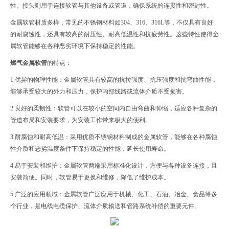
性。接头则用于连接软管与其他设备或管道，确保系统的连贯性和密封性。
金属软管材质多样，常见的不锈钢材料如304、316、316L等，不仅具有良好
的耐腐蚀性，还具有较高的耐压性、耐高低温性和抗疲劳性。这些特性使得金
属软管能够在各种恶劣环境下保持稳定的性能。
燃气金属软管
的特点：
1.优异的物理性能：金属软管具有较高的抗拉强度、抗压强度和抗弯曲性能，
能够承受较大的外力和压力，保护内部线路或流体介质不受损害。
2.良好的柔韧性：软管可以在较小的空间内自由弯曲和伸缩，适应各种复杂的
管道布局和安装要求，为安装工作带来极大的便利。
3.耐腐蚀和耐高低温：采用优质不锈钢材料制成的金属软管，能够在各种腐蚀
性介质和
恶劣
温度条件下保持稳定的性能，延长使用寿命。
4.易于安装和维护：金属软管两端采用标准化设计，方便与各种设备连接，且
安装简便。同时，软管易于更换和维修，降低了维护成本。
5.广泛的应用领域：金属软管广泛应用于机械、化工、石油、冶金、食品等多
个行业，是电线电缆保护、流体介质输送和管路系统补偿的重要元件。