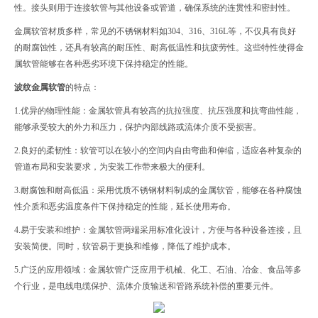
性。接头则用于连接软管与其他设备或管道，确保系统的连贯性和密封性。
金属软管材质多样，常见的不锈钢材料如304、316、316L等，不仅具有良好
的耐腐蚀性，还具有较高的耐压性、耐高低温性和抗疲劳性。这些特性使得金
属软管能够在各种恶劣环境下保持稳定的性能。
波纹金属软管
的特点：
1.优异的物理性能：金属软管具有较高的抗拉强度、抗压强度和抗弯曲性能，
能够承受较大的外力和压力，保护内部线路或流体介质不受损害。
2.良好的柔韧性：软管可以在较小的空间内自由弯曲和伸缩，适应各种复杂的
管道布局和安装要求，为安装工作带来极大的便利。
3.耐腐蚀和耐高低温：采用优质不锈钢材料制成的金属软管，能够在各种腐蚀
性介质和
恶劣
温度条件下保持稳定的性能，延长使用寿命。
4.易于安装和维护：金属软管两端采用标准化设计，方便与各种设备连接，且
安装简便。同时，软管易于更换和维修，降低了维护成本。
5.广泛的应用领域：金属软管广泛应用于机械、化工、石油、冶金、食品等多
个行业，是电线电缆保护、流体介质输送和管路系统补偿的重要元件。