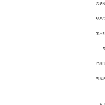
您的
联系
常用
详细
补充
验