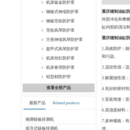
机床钣金防护罩
重庆缝制油缸
钢板式伸缩防护罩
外部冲击和摩
钢板导轨防护罩
缸内部的清洁
导轨风琴防护罩
重庆缝制油缸
方形伸缩风琴防护罩
1.高效防护：
盔甲式风琴防护罩
和污染。
机床丝杠防护罩
2.适应性强：
机床卷帘防护罩
铝型材防护帘
3.耐腐蚀性强
查看全部产品
4.良好的密封
5.安装简便：
最新产品
Related products
6.高强度材料
铜屑链板排屑机
7.多种规格：
提升式链板排屑机
求。