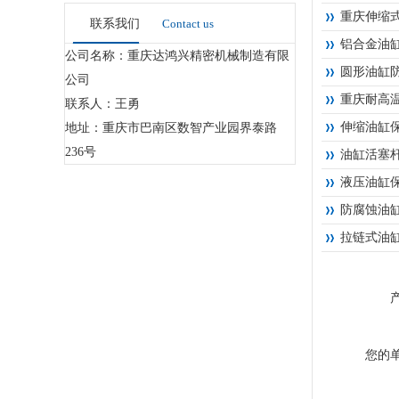
重庆伸缩
联系我们
Contact us
铝合金油
公司名称：重庆达鸿兴精密机械制造有限
圆形油缸
公司
重庆耐高
联系人：王勇
伸缩油缸
地址：重庆市巴南区数智产业园界泰路
236号
油缸活塞
液压油缸
防腐蚀油
拉链式油
您的