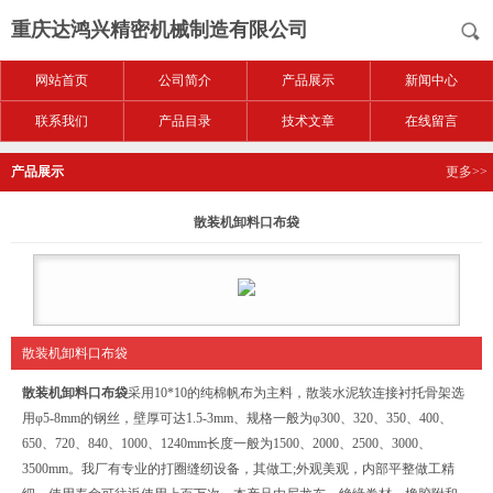
重庆达鸿兴精密机械制造有限公司
网站首页
公司简介
产品展示
新闻中心
联系我们
产品目录
技术文章
在线留言
产品展示
更多>>
散装机卸料口布袋
散装机卸料口布袋
散装机卸料口布袋
采用10*10的纯棉帆布为主料，散装水泥软连接衬托骨架选
用φ5-8mm的钢丝，壁厚可达1.5-3mm、规格一般为φ300、320、350、400、
650、720、840、1000、1240mm长度一般为1500、2000、2500、3000、
3500mm。我厂有专业的打圈缝纫设备，其做工;外观美观，内部平整做工精