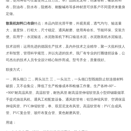
细，使用寿命可往返使用上百万次。本产品由尼龙布，绝缘卷材，橡胶附和
布，防油布，防水布，阻燃布、耐酸碱布等多种材质可供客户不同需求来量身
定做。
散装机卸料口布袋
特点：本品内部光滑平整，外观美观，透气均匀、输送量
大，速度快，行程大，尺寸稳定、通风耐磨、使用寿命长、节能环保、安装方
便。应用于：水泥输送，水泥散装机下料口输送水泥，水泥散装机水泥输送。
技术说明：运用先进的德国生产技术，及内外技术之业精华，聚一大批科技人
才和智慧，管理科学规范，并以先进的技术。我厂有专业的打圈缝纫设备，公
司杰出的技术人员专业设计精心制作而成。型号齐全，质量很好。
联接方式：
一，两头领口 二，两头法兰 三，一头法兰，一头领口型既能防止软连接材料
破损，又不会集尘，降低了生产检修成本和检修工作量。生产各种-60°--
+900°耐高温风管、高温软管，耐热风管.耐高温管伸缩软管及小型焊锡吸烟罩.
手提式抽送风机、通风工程配套设备。通风软管有：铝箔伸缩风管、空调保温
伸缩风管、PVC伸缩软管，单、双层尼龙布风管。高温软管有：PVC合成风
管、PVC复合管、玻纤布复合管、黄色耐磨风管。
用途：