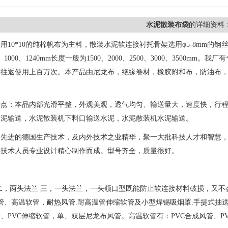
水泥散装布袋
的详细资料
用10*10的纯棉帆布为主料，散装水泥软连接衬托骨架选用φ5-8mm的钢丝，壁厚
40、1000、1240mm长度一般为1500、2000、2500、3000、350
可往返使用上百万次。本产品由尼龙布，绝缘卷材，橡胶附和布，防油布
特点：本品内部光滑平整，外观美观，透气均匀、输送量大，速度快，行
水泥输送，水泥散装机下料口输送水泥，水泥散装机水泥输送。
用先进的德国生产技术，及内外技术之业精华，聚一大批科技人才和智慧
的技术人员专业设计精心制作而成。型号齐全，质量很好。
二，两头法兰 三，一头法兰，一头领口型既能防止软连接材料破损，又不会
温风管、高温软管，耐热风管.耐高温管伸缩软管及小型焊锡吸烟罩.手提式
、PVC伸缩软管，单、双层尼龙布风管。高温软管有：PVC合成风管、P