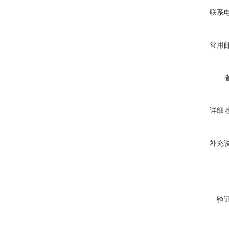
联系
常用
详细
补充
验