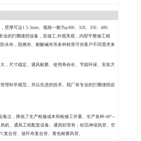
：
可达1.5-3mm、规格一般为φ300、320、350、400、
0mm。我厂有专业的打圈缝纫设备，其做工;外观美观，内部平整做工精
，防水布，阻燃布、耐酸碱布等多种材质可供客户不同需求来
程大，尺寸稳定、通风耐磨、使用寿命长、节能环保、安装方
，管理科学规范，并以先进的技术。我厂有专业的打圈缝纫设
集尘，降低了生产检修成本和检修工作量。生产各种-60°--
抽送风机、通风工程配套设备。通风软管有：铝箔伸缩风管、空
VC复合管、玻纤布复合管、黄色耐磨风管。