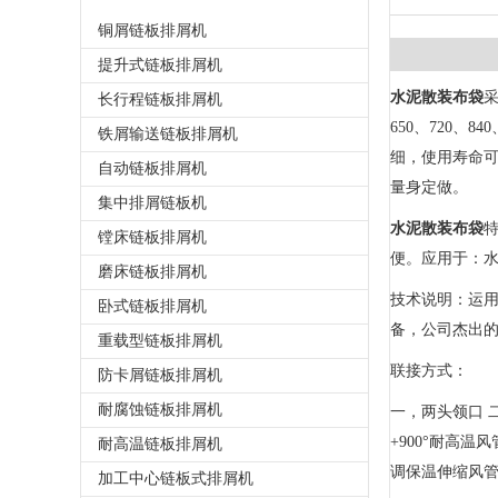
铜屑链板排屑机
提升式链板排屑机
水泥散装布袋
采
长行程链板排屑机
650、720、8
铁屑输送链板排屑机
细，使用寿命
自动链板排屑机
量身定做。
集中排屑链板机
水泥散装布袋
镗床链板排屑机
便。应用于：
磨床链板排屑机
技术说明：运
卧式链板排屑机
备，公司杰出
重载型链板排屑机
联接方式：
防卡屑链板排屑机
耐腐蚀链板排屑机
一，两头领口 
+900°耐高
耐高温链板排屑机
调保温伸缩风管
加工中心链板式排屑机