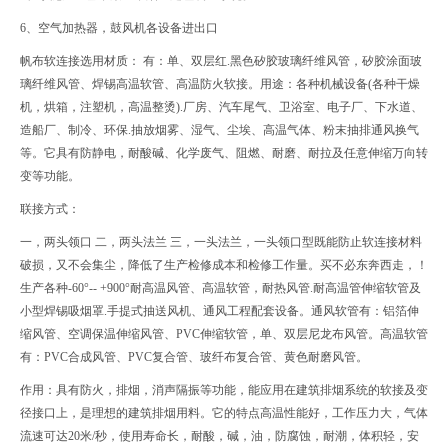
6、空气加热器，鼓风机各设备进出口
帆布软连接选用材质： 有：单、双层红.黑色矽胶玻璃纤维风管，矽胶涂面玻
璃纤维风管、焊锡高温软管、高温防火软接。用途：各种机械设备(各种干燥
机，烘箱，注塑机，高温整烫).厂房、汽车尾气、卫浴室、电子厂、下水道、
造船厂、制冷、环保.抽放烟雾、湿气、尘埃、高温气体、粉末抽排通风换气
等。它具有防静电，耐酸碱、化学废气、阻燃、耐磨、耐拉及任意伸缩万向转
变等功能。
联接方式：
一，两头领口 二，两头法兰 三，一头法兰，一头领口型既能防止软连接材料
破损，又不会集尘，降低了生产检修成本和检修工作量。买不必东奔西走，！
生产各种-60°-- +900°耐高温风管、高温软管，耐热风管.耐高温管伸缩软管及
小型焊锡吸烟罩.手提式抽送风机、通风工程配套设备。通风软管有：铝箔伸
缩风管、空调保温伸缩风管、PVC伸缩软管，单、双层尼龙布风管。高温软管
有：PVC合成风管、PVC复合管、玻纤布复合管、黄色耐磨风管。
作用：具有防火，排烟，消声隔振等功能，能应用在建筑排烟系统的软接及变
径接口上，是理想的建筑排烟用料。它的特点高温性能好，工作压力大，气体
流速可达20米/秒，使用寿命长，耐酸，碱，油，防腐蚀，耐潮，体积轻，安