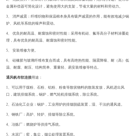
金属补偿器可简化设计，避免使用大的支架，节省大量的材料和劳动力。
3、 消声减震：纤维织物和保温棉本身具有吸声减震的作用，能有效地减少锅
炉、风机等系统的噪声和震动。
4、 优良的耐高温、耐腐蚀和密封性能：采用有机硅、氟等高分子材料涂覆处
理，具有优良的耐高温、耐腐蚀和密封性能。
5、 安装维修方便。
6、 硅橡胶与玻璃纤维布复合而成，具有高绝热性能、隔震降噪、耐（高）低
温、耐腐、耐压、结构简单、重量轻、易安装维修等特点。
通风帆布软连接
用途：
1、可以用于煤粉、石粉、铝粉、粉食等散状物料的散装发放，风机进出风
口，建筑排烟系统，锅炉，燃气轮机排烟系统，除尘系统。
2、石油化工企业：锅炉，工业用炉的排烟脱硫装置，湿、干法的通风道。
3、钢铁厂：高炉、转炉、排烟等除尘系统。
4、冶炼厂：燃烧炉等供排气系统。
5、水泥厂：窑，集尘，烟尘处理装置系统。