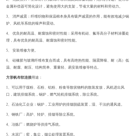
金属补偿器可简化设计，避免使用大的支架，节省大量的材料和劳动力。
3、 消声减震：纤维织物和保温棉本身具有吸声减震的作用，能有效地减少锅
炉、风机等系统的噪声和震动。
4、 优良的耐高温、耐腐蚀和密封性能：采用有机硅、氟等高分子材料涂覆处
理，具有优良的耐高温、耐腐蚀和密封性能。
5、 安装维修方便。
6、 硅橡胶与玻璃纤维布复合而成，具有高绝热性能、隔震降噪、耐（高）低
温、耐腐、耐压、结构简单、重量轻、易安装维修等特点。
方形帆布软连接
用途：
1、可以用于煤粉、石粉、铝粉、粉食等散状物料的散装发放，风机进出风
口，建筑排烟系统，锅炉，燃气轮机排烟系统，除尘系统。
2、石油化工企业：锅炉，工业用炉的排烟脱硫装置，湿、干法的通风道。
3、钢铁厂：高炉、转炉、排烟等除尘系统。
4、冶炼厂：燃烧炉等供排气系统。
5、水泥厂：窑，集尘，烟尘处理装置系统。