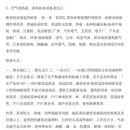
6、空气加热器，鼓风机各设备进出口
帆布软连接选用材质： 有：单、双层红.黑色矽胶玻璃纤维风管，矽胶涂面玻
璃纤维风管、焊锡高温软管、高温防火软接。用途：各种机械设备(各种干燥
机，烘箱，注塑机，高温整烫).厂房、汽车尾气、卫浴室、电子厂、下水道、
造船厂、制冷、环保.抽放烟雾、湿气、尘埃、高温气体、粉末抽排通风换气
等。它具有防静电，耐酸碱、化学废气、阻燃、耐磨、耐拉及任意伸缩万向转
变等功能。
联接方式：
一，两头领口 二，两头法兰 三，一头法兰，一头领口型既能防止软连接材料
破损，又不会集尘，降低了生产检修成本和检修工作量。买不必东奔西走，！
生产各种-60°-- +900°耐高温风管、高温软管，耐热风管.耐高温管伸缩软管及
小型焊锡吸烟罩.手提式抽送风机、通风工程配套设备。通风软管有：铝箔伸
缩风管、空调保温伸缩风管、PVC伸缩软管，单、双层尼龙布风管。高温软管
有：PVC合成风管、PVC复合管、玻纤布复合管、黄色耐磨风管。
作用：具有防火，排烟，消声隔振等功能，能应用在建筑排烟系统的软接及变
径接口上，是理想的建筑排烟用料。它的特点高温性能好，工作压力大，气体
流速可达20米/秒，使用寿命长，耐酸，碱，油，防腐蚀，耐潮，体积轻，安