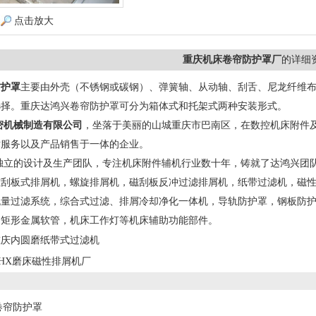
点击放大
重庆机床卷帘防护罩厂
的详细
防护罩
主要由外壳（不锈钢或碳钢）、弹簧轴、从动轴、刮舌、尼龙纤维
选择。重庆达鸿兴卷帘防护罩可分为箱体式和托架式两种安装形式。
密机械制造有限公司
，坐落于美丽的山城重庆市巴南区，在数控机床附件
术服务以及产品销售于一体的企业。
独立的设计及生产团队，专注机床附件辅机行业数十年，铸就了达鸿兴团
磁刮板式排屑机，螺旋排屑机，磁刮板反冲过滤排屑机，纸带过滤机，磁
流量过滤系统，综合式过滤、排屑冷却净化一体机，导轨防护罩，钢板防
，矩形金属软管，机床工作灯等机床辅助功能部件。
重庆内圆磨纸带式过滤机
HX磨床磁性排屑机厂
卷帘防护罩