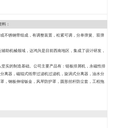
资料：
布或不锈钢带组成，有调整装置，松紧可调，分单弹簧、双弹
及辅助机械领域，达鸿兴是目前西南地区，集成了设计研发，
队坚实的制造基础。公司主要产品有：链板排屑机，永磁性排
性分离器，磁辊式纸带过滤机过滤机，旋涡式分离器，油水分
护罩，钢板伸缩钣金，风琴防护罩，圆形丝杆防尘套，工程拖