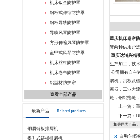
机床钣金防护罩
钢板式伸缩防护罩
钢板导轨防护罩
导轨风琴防护罩
重庆机床卷帘
方形伸缩风琴防护罩
簧两种供用户
盔甲式风琴防护罩
重庆达鸿兴精
机床丝杠防护罩
生产加工，技
公司拥有自主
机床卷帘防护罩
屑机，刮板及
铝型材防护帘
离器，工业大
查看全部产品
链，钢铝拖链
上一篇：
最新产品
Related products
下一篇：
D
相关同类产品：
铜屑链板排屑机
自动伸缩
提升式链板排屑机