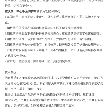
对高科技、正确的安装位置、高运行速度等方面不断提高的要求，重庆钢板防
护罩，达鸿兴更专业。
重庆加工中心钣金防护罩
的实用功能和特点
1.坚固耐用，运行平稳，噪音小，外形美观，重庆钢板防护罩，达鸿兴更专
业。
2.钢板防护罩适宜高速运动机床导轨防护既平稳又无振动噪音。
3.钢板防护罩装置不但保护护板的使用寿命，更重要的是保证了机床精密度。
4.钢板防护罩每一节护板同时平行拉开，并同时平行缩回，运行自如。
5.钢板防护罩不会使护板脱节，有撞击声，既美观又提高了护板的使用寿命。
6.在原密封胶条的基础上又加盖了一层不锈钢盖板，防止铁屑高温烧伤胶条擦
入轨面拉伤导轨。
7.密封好，能防铁屑、防冷却液，防工具的偶然事故。
技术数据
为高品质的2-3mm厚钢板冷压成形而成，根据要求也可以为不锈钢的。特殊的
表面磨光会使其另外升值。我们可以为所有的机床种类提供相应的导轨防护类
型（水平、垂直、倾斜、横向）。
根据运行速度及导轨的不同我们所研制的防护罩结构也不同。运行速度
10m/min之下的我们装有聚安脂或黄铜滑块。中等速度30m/min之下的我们装有
滚轴。另外驱动板、刮屑板及吸屑板之间还需要用缓冲