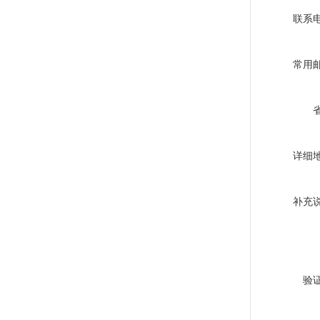
联系
常用
详细
补充
验