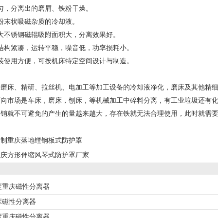
匀，分离出的磨屑、铁粉干燥。
粉末状吸磁杂质的冷却液。
大不锈钢磁辊吸附面积大，分离效果好。
结构紧凑，运转平稳，噪音低，功率损耗小。
装使用方便，可按机床特定空间设计与制造。
种磨床、精研、拉丝机、电加工等加工设备的冷却液净化，磨床及其他精
面向市场是车床，磨床，刨床，等机械加工中碎料分离，有工业垃圾还有
铝销就不可避免的产生的量越来越大，存在铁就无法合理使用，此时就需
定制重庆落地镗钢板式防护罩
重庆方形伸缩风琴式防护罩厂家
度重庆磁性分离器
床磁性分离器
度重庆磁性分离器