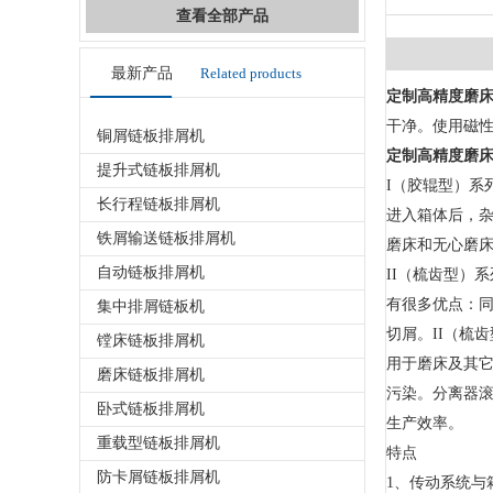
查看全部产品
最新产品
Related products
定制高精度磨
干净。使用磁
铜屑链板排屑机
定制高精度磨
提升式链板排屑机
I（胶辊型）
长行程链板排屑机
进入箱体后，杂
铁屑输送链板排屑机
磨床和无心磨
自动链板排屑机
II（梳齿型）
有很多优点：
集中排屑链板机
切屑。II（梳
镗床链板排屑机
用于磨床及其
磨床链板排屑机
污染。分离器滚
卧式链板排屑机
生产效率。
重载型链板排屑机
特点
防卡屑链板排屑机
1、传动系统与