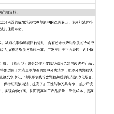
的详细资料：
通过分离器的磁性滚筒把冷却液中的铁屑吸出，使冷却液保持
却液的使用寿命。
成。减速机带动磁辊回转运动，含有粉末状吸磁杂质的冷却液
ui后刮屑板将杂质与磁辊分离。广泛应用于平面磨床、内外圆
分组成。（梳齿型）磁分器作为传统型磁分离器的改进型产品，
；特别适用于大流量冷却液的集中分离清除；能够分离颗粒状
、轧钢废水净化、轴承磨削线等含颗粒杂质的切削液净化场合。
离，保持切削液清洁，提高了加工性能和刀具寿命，减少环境
出来，实现自动分离。从而提高加工产品质量，降低成本，提高