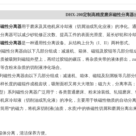
DHX-200定制高精度磨床磁性分离器
床磁性分离器
用于磨床及其他机床冷却液（切屑油或乳化业液）的净化。
性分离器可以减少砂轮修正次数、提高工件的表面光滑度、延长砂轮和冷
床磁性分离器
是一种通用性分离设备。从结构上分为（I、II）两种形式。
系列磁性分离器由以下几部分组成：减速机、箱体、磁辊及胶辊等几部分组
质被吸附到磁辊外壁上，再经过胶辊的碾压，将杂质夹带的液体挤出，z
床等含粉末杂质的切削液净化场合。
系列磁性分离器由以下几部分组成：减速机、箱体、磁辊及刮屑板等几部
同样长度的磁辊作成梳齿状，吸附面积又将大大增加；磁力大，分离率高
齿型）系列磁性分离器广泛用于：各类普通磨床、粉末涂装线、轧辊磨床
它机床冷却液（切削油或乳化液）的净化，主要用于铁磁性物质的自动分
筒用*的磁力，将机床切削液(油质，水质)中的铁磁性切屑和磨屑分离
箱体分离，清洁保养方便。