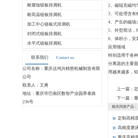
耐腐蚀链板排屑机
2、磁辊充磁均
3、可处理含有
耐高温链板排屑机
4、产生的磁场
加工中心链板式排屑机
5、外型简洁，
封闭式链板排屑机
6、体积小，安
水平式链板排屑机
应用领域
特别适用于各
联系我们
Contact us
分离器的主要
公司名称：重庆达鸿兴精密机械制造有限
用越来越多，
公司
联系人：王勇
上一篇：
地址：重庆市巴南区数智产业园界泰路
下一篇：
236号
相关同类产品：
定制高精
高精度磨
重庆高精