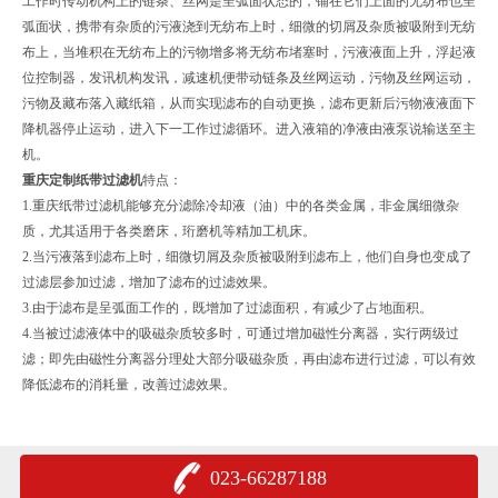
工作时传动机构上的链条、丝网是呈弧面状态的，铺在它们上面的无纺布也呈
弧面状，携带有杂质的污液浇到无纺布上时，细微的切屑及杂质被吸附到无纺
布上，当堆积在无纺布上的污物增多将无纺布堵塞时，污液液面上升，浮起液
位控制器，发讯机构发讯，减速机便带动链条及丝网运动，污物及丝网运动，
污物及藏布落入藏纸箱，从而实现滤布的自动更换，滤布更新后污物液液面下
降机器停止运动，进入下一工作过滤循环。进入液箱的净液由液泵说输送至主
机。
重庆定制纸带过滤机
特点：
1.重庆纸带过滤机能够充分滤除冷却液（油）中的各类金属，非金属细微杂
质，尤其适用于各类磨床，珩磨机等精加工机床。
2.当污液落到滤布上时，细微切屑及杂质被吸附到滤布上，他们自身也变成了
过滤层参加过滤，增加了滤布的过滤效果。
3.由于滤布是呈弧面工作的，既增加了过滤面积，有减少了占地面积。
4.当被过滤液体中的吸磁杂质较多时，可通过增加磁性分离器，实行两级过
滤；即先由磁性分离器分理处大部分吸磁杂质，再由滤布进行过滤，可以有效
降低滤布的消耗量，改善过滤效果。
023-66287188