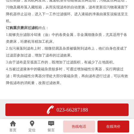
位控制器，发讯机构发讯，减速机便带动链条及丝网运动，污物及丝网运动，
污物及藏布落入藏纸箱，从而实现滤布的自动更换，滤布更新后污物液液面下
降机器停止运动，进入下一工作过滤循环。进入液箱的净液由液泵说输送至主
机。
订购重庆磨床过滤机
特点：
1.能够充分滤除冷却液（油）中的各类金属，非金属细微杂质，尤其适用于各
类磨床，珩磨机等精加工机床。
2.当污液落到滤布上时，细微切屑及杂质被吸附到滤布上，他们自身也变成了
过滤层参加过滤，增加了滤布的过滤效果。
3.由于滤布是呈弧面工作的，既增加了过滤面积，有减少了占地面积。
4.当被过滤液体中的吸磁杂质较多时，可通过增加磁性分离器，实行两级过
滤；即先由磁性分离器分理处大部分吸磁杂质，再由滤布进行过滤，可以有效
降低滤布的消耗量，改善过滤效果。
023-66287188
热线电话
在线询价
首页
定位
留言