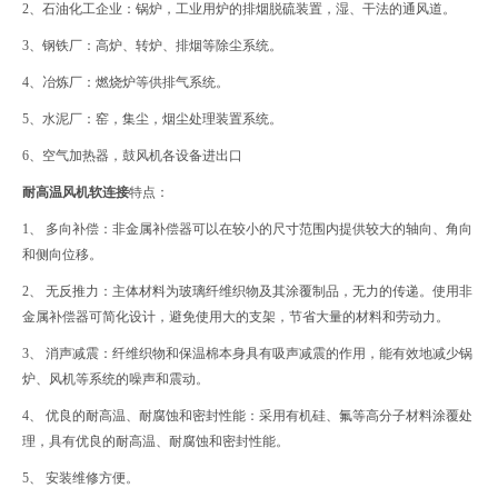
2、石油化工企业：锅炉，工业用炉的排烟脱硫装置，湿、干法的通风道。
3、钢铁厂：高炉、转炉、排烟等除尘系统。
4、冶炼厂：燃烧炉等供排气系统。
5、水泥厂：窑，集尘，烟尘处理装置系统。
6、空气加热器，鼓风机各设备进出口
耐高温风机软连接
特点：
1、 多向补偿：非金属补偿器可以在较小的尺寸范围内提供较大的轴向、角向
和侧向位移。
2、 无反推力：主体材料为玻璃纤维织物及其涂覆制品，无力的传递。使用非
金属补偿器可简化设计，避免使用大的支架，节省大量的材料和劳动力。
3、 消声减震：纤维织物和保温棉本身具有吸声减震的作用，能有效地减少锅
炉、风机等系统的噪声和震动。
4、 优良的耐高温、耐腐蚀和密封性能：采用有机硅、氟等高分子材料涂覆处
理，具有优良的耐高温、耐腐蚀和密封性能。
5、 安装维修方便。