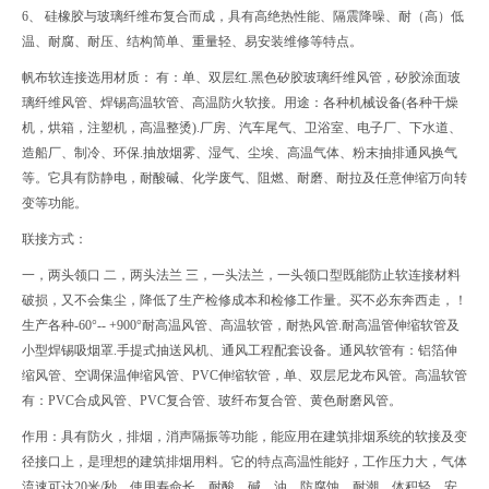
6、 硅橡胶与玻璃纤维布复合而成，具有高绝热性能、隔震降噪、耐（高）低
温、耐腐、耐压、结构简单、重量轻、易安装维修等特点。
帆布软连接选用材质： 有：单、双层红.黑色矽胶玻璃纤维风管，矽胶涂面玻
璃纤维风管、焊锡高温软管、高温防火软接。用途：各种机械设备(各种干燥
机，烘箱，注塑机，高温整烫).厂房、汽车尾气、卫浴室、电子厂、下水道、
造船厂、制冷、环保.抽放烟雾、湿气、尘埃、高温气体、粉末抽排通风换气
等。它具有防静电，耐酸碱、化学废气、阻燃、耐磨、耐拉及任意伸缩万向转
变等功能。
联接方式：
一，两头领口 二，两头法兰 三，一头法兰，一头领口型既能防止软连接材料
破损，又不会集尘，降低了生产检修成本和检修工作量。买不必东奔西走，！
生产各种-60°-- +900°耐高温风管、高温软管，耐热风管.耐高温管伸缩软管及
小型焊锡吸烟罩.手提式抽送风机、通风工程配套设备。通风软管有：铝箔伸
缩风管、空调保温伸缩风管、PVC伸缩软管，单、双层尼龙布风管。高温软管
有：PVC合成风管、PVC复合管、玻纤布复合管、黄色耐磨风管。
作用：具有防火，排烟，消声隔振等功能，能应用在建筑排烟系统的软接及变
径接口上，是理想的建筑排烟用料。它的特点高温性能好，工作压力大，气体
流速可达20米/秒，使用寿命长，耐酸，碱，油，防腐蚀，耐潮，体积轻，安